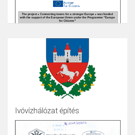
Ivóvízhálózat építés