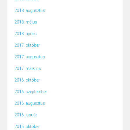
őrizte a mélyében nyugvó háborús ereklyét. Így telt el
KEREKI VÁR
2018. augusztus
majdnem hat évtized a háború után, amikor 2003.
12
Fénykép
februárjában újabb repülőroncs került ki Alsóörsnél a
2018. május
Balaton fogságából. Bruckner Jani barátommal ekkor
2018. április
beszéltünk először arról, hogy ha minden jól jön össze,
nyáron kivesszük a kereki gépet.
2017. október
2017. augusztus
2017. március
2016. október
2016. szeptember
2016. augusztus
2016. január
GYERMEKNAP
2015. október
7
Fénykép