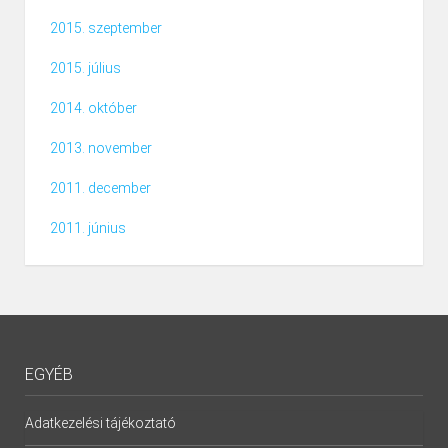
2015. szeptember
2015. július
2014. október
2013. november
2011. december
2011. június
FOGATHAJTÓ VERSENY
27
Fénykép
EGYÉB
Adatkezelési tájékoztató