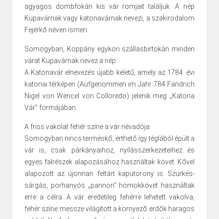
agyagos dombfokán kis vár romjait találjuk. A nép
Kupavárnak vagy katonavárnak nevezi, a szakirodalom
Fejérkő néven ismeri.
Somogyban, Koppány egykori szállásbirtokán minden
várat Kupavárnak nevez a nép.
A Katonavár elnevezés újabb keletű, amely az 1784. évi
katonai térképen (Aufgenommen im Jahr 784 Fändrich
Nigel von Wencel von Colloredo) jelenik meg „Katona
Vár” formájában.
A friss vakolat fehér színe a vár névadója.
Somogyban nincs terméskő, érthető így téglából épült a
vár is, csak párkányaihoz, nyílásszerkezeteihez és
egyes falrészek alapozásához használtak követ. Kővel
alapozott az újonnan feltárt kaputorony is. Szürkés-
sárgás, porhanyós „pannon” homokkövet használtak
erre a célra. A vár eredetileg fehérre lehetett vakolva,
fehér színe messze világított a környező erdők haragos