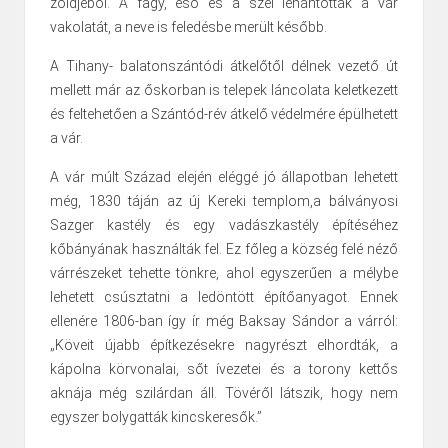
zöldjéből. A fagy, eső és a szél lehántották a vár
vakolatát, a neve is feledésbe merült később.
A Tihany- balatonszántódi átkelőtől délnek vezető út
mellett már az őskorban is telepek láncolata keletkezett
és feltehetően a Szántód-rév átkelő védelmére épülhetett
a vár.
A vár múlt Század elején eléggé jó állapotban lehetett
még, 1830 táján az új Kereki templom,a bálványosi
Sazger kastély és egy vadászkastély építéséhez
kőbányának használták fel. Ez főleg a község felé néző
várrészeket tehette tönkre, ahol egyszerűen a mélybe
lehetett csúsztatni a ledöntött építőanyagot. Ennek
ellenére 1806-ban így ír még Baksay Sándor a várról:
„Köveit újabb építkezésekre nagyrészt elhordták, a
kápolna körvonalai, sőt ívezetei és a torony kettős
aknája még szilárdan áll. Tövéről látszik, hogy nem
egyszer bolygatták kincskeresők.”