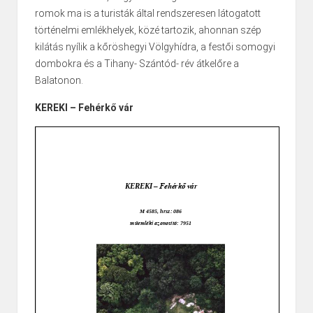
romok ma is a turisták által rendszeresen látogatott
történelmi emlékhelyek, közé tartozik, ahonnan szép
kilátás nyílik a kőröshegyi Völgyhídra, a festői somogyi
dombokra és a Tihany- Szántód- rév átkelőre a
Balatonon.
KEREKI
–
Fehérkő vár