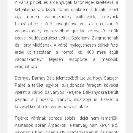
A vár a pincék és a délnyugati faltömegek kivételével a
két világháború közti időben csaknem áldozatul esett
egy modern vadászkastély építésének, amelynek
falazásához kitűnő anyagbánya volt az öreg vár. A
vadászkastély és a vadban gazdag környező erdők
kedvelt vadászterületei voltak Széchenyi Zsigmondnak
és Horty Miklósnak. A vártól nyílegyenesen délnek futó
erdei út tisztásán, a romtól kb. 400 m-re épült
vadászkastélyt teljesen elsöpörte a második
világháború.
Dornyay Darnay Béla jelentéséből tudjuk, hogy Satzger
Pálné a terület egykori tulajdonosa faragott köveket
vitetett a várból bálványosi kertjébe. Bálványosra került
például a pinceajtó hiányzó ívdarabja is. Ezeket a
köveket később töltésnek használták fel.
Fejérkő várának pontos építési idejét nem ismerjük.
Ásatások során Árpádkori leletanyag nem került elő,
valószínű, hogy csak a XIV. században épült. Ásatások