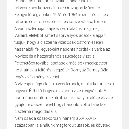
robbantás hatására kiszakadt pincefalakat
fekvésükben konzerválta az Országos Műemléki
Felügyelőség amikor 1961 és 1964 között részleges
feltárás és a romok részleges konzerválása történt.
A vár ciszternáját sajnos nem találtuk még meg.
Váraink életéből ismert szórványos adatok alapján
tudjuk, hogy a ciszterna vizét csak ostrom esetén
használták fel, egyébként naponta hordták a várba az
ivóvizet és a háztartáshoz szükséges vizet is.
Feltehetően további ásatások még sok meglepetést
hozhatnak a feltárást végző dr. Dornyay Darnay Béla
régész véleménye szerint.
A víz éppen úgy alapja a védelemnek, mint a katona és a
fegyver. Érthető hogy a ciszterna vizére vigyáztak. A
csománci csatorna kútról tudjuk, hogy a tetőzetek vizét
gyűjtötte össze. Lehet hogy hasonló volt a fehérkői
ciszterna megoldása is.
Nem csak a középkorban, hanem a XVI.-XVII.-
században is a nálunk megfordult utazok, és követek