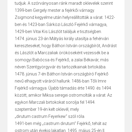
tudjuk. A szórványosan ránk maradt oklevelek szerint
1399-ben Gergely mester a fejérkői várnagy.
Zsigmond kegyelme után helyreállították a várat. 1422-
ben és 1423-ban Sárközi László Fejérkő várnagya,
1429-ben Vitai Kis Lászlót találjuk e tisztségben.
1474. június 23-án Mátyás király utasítja a fehérvári
kereszteseket, hogy Báthori István országbírót, Andrást
és Lászlót a Marczaliak örököseként vezessék be a
somogyi Babócsa és Fejérkő, a zalai Békavár, más
néven Szentgyörgyvár és tartozékainak birtokába.
1478. június 7-én Báthori István országbíró Fejérkő
nevű elhagyott váráról hallunk. 1486-ban Tőli Imre
Fejérkő várnagya. Újabb támadás érte 1490. és 1494.
között, amikor Miksa seregei ostromolták a várat. Az
egykori Marczali birtokokat sorolja fel 1494.
szeptember 19-én kelt oklevél, mely
„dirutum castrum Feyerkew” szól róla.
1491-ben még „castrum dirutum” Fejérkő, tehát az
ostrom után évekig lakatlan. 1495. május 25-én II.