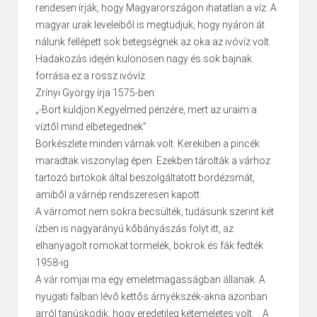
rendesen írják, hogy Magyarországon ihatatlan a víz. A
magyar urak leveleiből is megtudjuk, hogy nyáron át
nálunk fellépett sok betegségnek az oka az ivóvíz volt.
Hadakozás idején különösen nagy és sok bajnak
forrása ez a rossz ivóvíz.
Zrínyi György írja 1575-ben:
„-Bort küldjön Kegyelmed pénzére, mert az uraim a
víztől mind elbetegednek”
Borkészlete minden várnak volt. Kerekiben a pincék
maradtak viszonylag épen. Ezekben tárolták a várhoz
tartozó birtokok által beszolgáltatott bordézsmát,
amiből a várnép rendszeresen kapott.
A várromot nem sokra becsülték, tudásunk szerint két
ízben is nagyarányú kőbányászás folyt itt, az
elhanyagolt romokat törmelék, bokrok és fák fedték
1958-ig.
A vár romjai ma egy emeletmagasságban állanak. A
nyugati falban lévő kettős árnyékszék-akna azonban
arról tanúskodik, hogy eredetileg kétemeletes volt. A