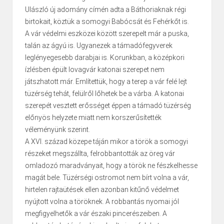
Ulászló új adomány címén adta a Báthoriaknak régi
birtokait, köztük a somogyi Babócsát és Fehérkőt is.
A vár védelmi eszközei között szerepelt már a puska,
talán az ágyú is. Ugyanezek a támadófegyverek
leglényegesebb darabjai is. Korunkban, a középkori
ízlésben épült lovagvár katonai szerepet nem
játszhatott már. Említettük, hogy a terep a vár felé lejt
tüzérség tehát, felülről lőhetek be a várba. A katonai
szerepét vesztett erősséget éppen a támadó tüzérség
előnyös helyzete miatt nem korszerűsítették
véleményünk szerint.
A XVI. század közepe táján mikor a török a somogyi
részeket megszállta, felrobbantották az öreg vár
omladozó maradványait, hogy a török ne fészkelhesse
magát bele. Tüzérségi ostromot nem bírt volna a vár,
hirtelen rajtaütések ellen azonban kitűnő védelmet
nyújtott volna a töröknek. A robbantás nyomai jól
megfigyelhetők a vár északi pincerészeiben. A