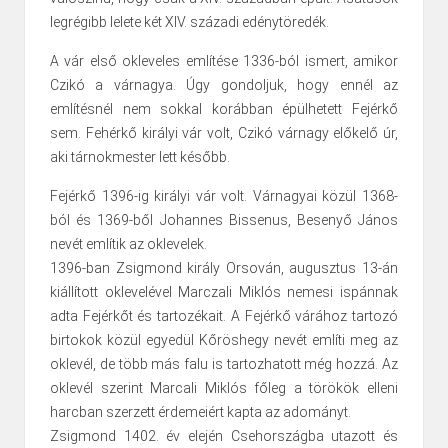
legrégibb lelete két XIV. századi edénytöredék.
A vár első okleveles említése 1336-ból ismert, amikor
Czikó a várnagya. Úgy gondoljuk, hogy ennél az
említésnél nem sokkal korábban épülhetett Fejérkő
sem. Fehérkő királyi vár volt, Czikó várnagy előkelő úr,
aki tárnokmester lett később.
Fejérkő 1396-ig királyi vár volt. Várnagyai közül 1368-
ból és 1369-ből Johannes Bissenus, Besenyő János
nevét említik az oklevelek.
1396-ban Zsigmond király Orsován, augusztus 13-án
kiállított oklevelével Marczali Miklós nemesi ispánnak
adta Fejérkőt és tartozékait. A Fejérkő várához tartozó
birtokok közül egyedül Kőröshegy nevét említi meg az
oklevél, de több más falu is tartozhatott még hozzá. Az
oklevél szerint Marcali Miklós főleg a törökök elleni
harcban szerzett érdemeiért kapta az adományt.
Zsigmond 1402. év elején Csehországba utazott és