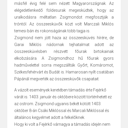
másfél évig felé sem nézett Magyarországnak. Az
elégedetlenkedő földesurak megesküdtek, hogy az
uralkodásra méltatlan Zsigmondot megfosztják a
tróntól. Az összeesküvők közt volt Marczali Miklós
temesi bán és rokonságának több tagja is.
Zsigmond nem jött haza az összeesküvés hírére, de
Garai Miklós nádornak tejhatalmat adott az
összeesküvésben részvett főurak birtokainak
elkobzására. A Zsigmondhoz hű főurak gyors
hadművelettel sorra megszállták Győrt, Komáromot,
Székesfehérvárt és Budát is. Hamarosan nyílt csatában
Pápánál megverték az összeesküvők csapatait.
A vázolt események keretében támadás érte Fejérkő
várát is. 1403. január és októbere között történhetett ez
az ostrom. Zsigmond ugyanis békét kötött 1403.
október 8-án Csáki Miklóssal és Marcali Miklóssal és
általános kegyelmet adott a felkelőknek.
Hogy ki volt a Fejérkő várnagya a támadás idején nem