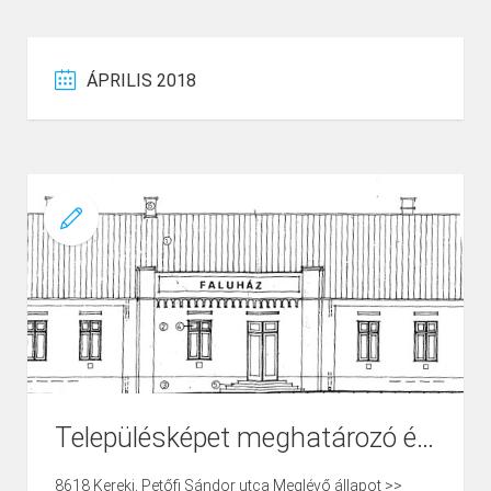
ÁPRILIS 2018
Településképet meghatározó épület külső felújítása Kereki községben, Faluház felújítás
8618 Kereki, Petőfi Sándor utca Meglévő állapot >>