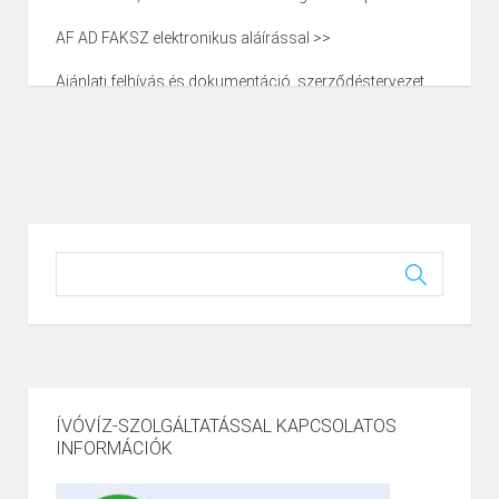
AF AD FAKSZ elektronikus aláírással >>
Ajánlati felhívás és dokumentáció, szerződéstervezet
>>
Árazatlan költségvetés Kereki >>
E-1 Tervezett alaprajz >>
F-1 Felmért alaprajz
Energetikai tanúsítvány tervezett >>
Építéshatósági igazolás_nem építés
engedélyköteles_Kereki KÖ >>
Kereki tervek >>
ÍVÓVÍZ-SZOLGÁLTATÁSSAL KAPCSOLATOS
Műszaki leírás >>
INFORMÁCIÓK
Térképmásolat hrsz 58_Kereki KÖ >>