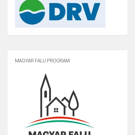
Bontási jegyzőkönyv 05.23 ellenjegyzett >>
Felhívott gazdasági szereplők >>
MAGYAR FALU PROGRAM