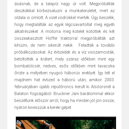
ásásnak, de a talajvíz nagy úr volt. Megpróbálták
deszkákkal körbezsaluzni a munkaterületet, mert az
oldala is omlott. A vizet vödrökkel merték. Úgy beszélik,
hogy megtalálták az egyik légcsavartollat meg egyéb
alkatrészeket. A motorra meg kötelet kötöttek és két
összeakasztott Hoffer traktorral megpróbálták azt
kihúzni, de nem sikerült nekik. Feladták a további
próbálkozásokat. Az évtizedek és a víz visszamosták,
betöltötték a krátert, mely száraz időkben mint egy
bombatölcsér, nedves, esős időkben mint tavacska
őrizte a mélyében nyugvó háborús ereklyét. Így telt el
majdnem hat évtized a háború után, amikor 2003.
februárjában újabb repülőroncs került ki Alsóörsnél a
Balaton fogságából. Bruckner Jani barátommal ekkor
beszéltünk először arról, hogy ha minden jól jön össze,
nyáron kivesszük a kereki gépet.