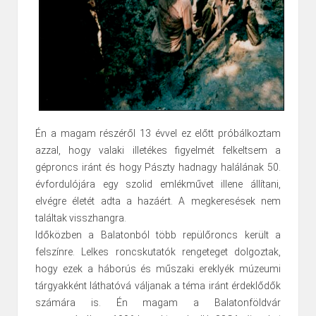
Én a magam részéről 13 évvel ez előtt próbálkoztam
azzal, hogy valaki illetékes figyelmét felkeltsem a
géproncs iránt és hogy Pászty hadnagy halálának 50.
évfordulójára egy szolid emlékművet illene állítani,
elvégre életét adta a hazáért. A megkeresések nem
találtak visszhangra.
Időközben a Balatonból több repülőroncs került a
felszínre. Lelkes roncskutatók rengeteget dolgoztak,
hogy ezek a háborús és műszaki ereklyék múzeumi
tárgyakként láthatóvá váljanak a téma iránt érdeklődők
számára is. Én magam a Balatonföldvár