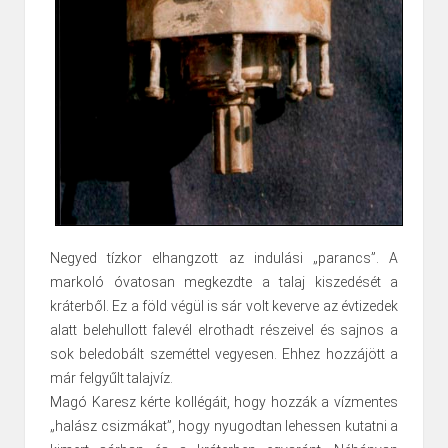
Negyed tízkor elhangzott az indulási „parancs”. A
markoló óvatosan megkezdte a talaj kiszedését a
kráterből. Ez a föld végül is sár volt keverve az évtizedek
alatt belehullott falevél elrothadt részeivel és sajnos a
sok beledobált szeméttel vegyesen. Ehhez hozzájött a
már felgyűlt talajvíz.
Magó Karesz kérte kollégáit, hogy hozzák a vízmentes
„halász csizmákat”, hogy nyugodtan lehessen kutatni a