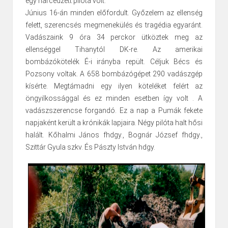
egy harcedzett pilóta volt.
Június 16-án minden előfordult. Győzelem az ellenség
felett, szerencsés megmenekülés és tragédia egyaránt.
Vadászaink 9 óra 34 perckor ütköztek meg az
ellenséggel Tihanytól DK-re. Az amerikai
bombázókötelék É-i irányba repült. Céljuk Bécs és
Pozsony voltak. A 658 bombázógépet 290 vadászgép
kísérte. Megtámadni egy ilyen köteléket felért az
öngyilkossággal és ez minden esetben így volt . A
vadászszerencse forgandó. Ez a nap a Pumák fekete
napjaként került a krónikák lapjaira. Négy pilóta halt hősi
halált. Kőhalmi János fhdgy., Bognár József fhdgy.,
Szittár Gyula szkv. És Pászty István hdgy.