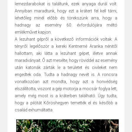
lemezdarabokat is találtunk, ezek anyaga durál volt.
Annyiban maradtunk, hogy ezt a krátert fel kell tárni,
lehetőleg minél előbb és törekszünk arra, hogy a
hadnagy az esemény 60. évfordulójára méltó
emlékművet kapjon.
A lezuhant gépről a következő információk voltak. A
tényről legelőször a kereki Kentnerné Aranka nénitől
hallottam, aki látta a lezuhant gépet, illetve annak
maradványait. Ő azt mesélte, hogy röviddel az esemény
után katonák zárták le a területet és civileket nem
engedtek oda. Tudta a hadnagy nevét is. A roncsra
vonatkozóan azt mondta, hogy azt a honvédség
elszállította, viszont a gép motorja a mocsár foglya lett,
amely még most is a kráterben található. Úgy tudta,
hogy a pilótát Kőröshegyen temették el és később a
család exhumáltatta.