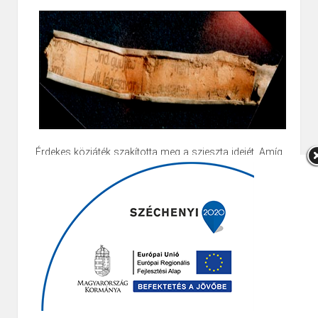
Érdekes közjáték szakította meg a szieszta idejét. Amíg
Brukiék elvoltak, az ott lévő nézelődőkkel cseréltük
nézeteinket, amikor egy rendőrjárőr tűnt fel a lombok
között. Érdeklődve néztek körül a szokatlan helyen és
kérdezősködtek az akció felelősei iránt. Mielőtt
távoztak, mondták el, hogy a Danubius rádió híreiben
hallotta a főkapitány a kereki gépkiemelést és kaptak
utasítást a helyszíni igazoltatásra. Végül is Magó
Karesz tudott számukra megnyugtató engedélyt
felmutatni.