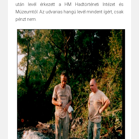
után levél érkezett a HM Hadtörténeti Intézet és
Múzeumtól. Az udvarias hangú levél mindent ígért, csak
pénzt nem.