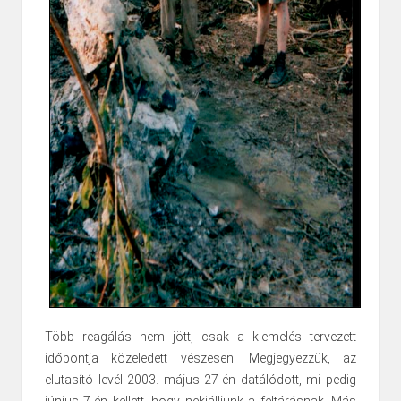
Több reagálás nem jött, csak a kiemelés tervezett
időpontja közeledett vészesen. Megjegyezzük, az
elutasító levél 2003. május 27-én datálódott, mi pedig
június 7-én kellett, hogy nekiálljunk a feltárásnak. Más