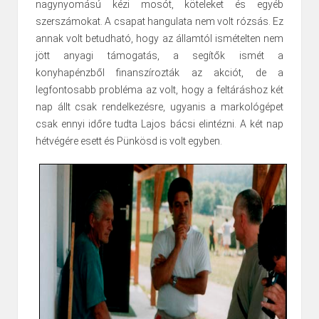
nagynyomású kézi mosót, köteleket és egyéb
szerszámokat. A csapat hangulata nem volt rózsás. Ez
annak volt betudható, hogy az államtól ismételten nem
jött anyagi támogatás, a segítők ismét a
konyhapénzből finanszírozták az akciót, de a
legfontosabb probléma az volt, hogy a feltáráshoz két
nap állt csak rendelkezésre, ugyanis a markológépet
csak ennyi időre tudta Lajos bácsi elintézni. A két nap
hétvégére esett és Pünkösd is volt egyben.