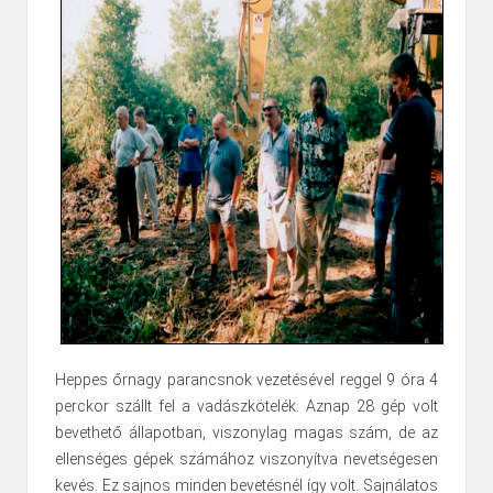
Heppes őrnagy parancsnok vezetésével reggel 9 óra 4
perckor szállt fel a vadászkötelék. Aznap 28 gép volt
bevethető állapotban, viszonylag magas szám, de az
ellenséges gépek számához viszonyítva nevetségesen
kevés. Ez sajnos minden bevetésnél így volt. Sajnálatos