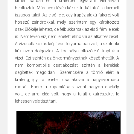
kimert sárban és a kráterben egyaránt. Néhányan
beöltöztek. Más nem lévén kézzel turkálták át a kiemelt
iszapos talajt. Az első lelet egy trapéz alakú fakeret volt
hosszú zsinórokkal, mely szerintem egy kárpitozott
szék ülőkéje lehetett, de felbukkantak az első fém leletek
is. Nem lévén víz, nem lehetett elmosni az alkatrészeket.
A vízcsatlakozás kiépítése folyamatban volt, a szolnoki
fiúk azon dolgoztak. A focipálya öltözőjétől kaptuk a
vizet. Ezt szintén az önkormányzatnak köszönhettük. A
nem kompatibilis csatlakozást szintén a kerekiek
segítettek megoldani. Szerencsére a tömlő elért a
kráterig, így rá lehetett csatlakozni a nagynyomású
mosót. Ennek a kapacitása viszont nagyon csekély
volt, de arra elég volt, hogy a talált alkatrészeket le
lehessen vele tisztítani.