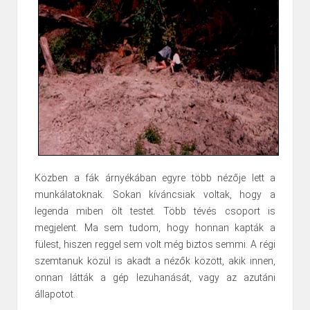
Közben a fák árnyékában egyre több nézője lett a
munkálatoknak. Sokan kíváncsiak voltak, hogy a
legenda miben ölt testet. Több tévés csoport is
megjelent. Ma sem tudom, hogy honnan kapták a
fülest, hiszen reggel sem volt még biztos semmi. A régi
szemtanuk közül is akadt a nézők között, akik innen,
onnan látták a gép lezuhanását, vagy az azutáni
állapotot.