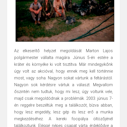
Az elkeserítő helyzet megoldását Marton Lajos
polgármester vállalta magára. Június 5-én estére a
kráter és környéke ki volt tisztítva. Már mindegyikőnk
úgy volt az akcióval, hogy ennek meg kell történnie
most, vagy soha. Nagyon sokat vártunk a feltárástól.
Nagyon sok kérdésre vártuk a választ. Megvallom
őszintén nem tudtuk, hogy mi lesz, úgy voltunk vele,
majd csak megoldódnak a problémák. 2003. június 7-
én reggelre beszéltük meg a találkozót, bízva abban,
hogy lesz engedély, lesz gép és lesz erő a munka
megkezdéséhez. A kereki focipálya öltözőjénél
találkoztunk. Eléggé népes csapat várta érdeklődve a