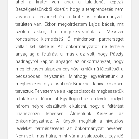
ahol a kráter van kinek a tulajdonát képezi?
Beszélgetésünkből kiderült, hogy a tereprendezés nem
zavarja a tervünket és a kráter is önkormányzati
területen van. Ekkor megkérdeztem Lajos bácsit, mit
szólna akkor, ha megszerveznénk a Messzer
roncsainak kiemelését? Ő mindenben partnerséget
vállalt két kitétellel. Az önkormányzatot ne terhelje
anyagilag a feltárás, a másik az volt, hogy Pászty
hadnagyról kapjon anyagot az önkormányzat, hogy
meg lehessen alapozni egy hősi emlékmű létesítését a
becsapódás helyszínén. Minthogy egyetértettünk a
megbeszélés folytatását már Bruckner Janival közösen
terveztük. Felvettem vele a kapcsolatot és megbeszéltük
a találkozó időpontját. Egy flopin hozta a levelet, melyet
három helyre készültünk elküldeni, hogy a feltárást
finanszírozni lehessen. Átmentünk Kerekibe az
önkormányzathoz. A lányok megírták a hivatalos
leveleket, természetesen az önkormányzat nevében.
Nem volt más hátra, mint várni a válaszokat. Egy idő