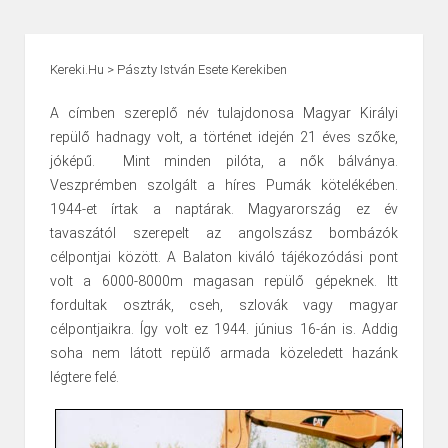
Kereki.hu
>
Pászty István Esete Kerekiben
A címben szereplő név tulajdonosa Magyar Királyi
repülő hadnagy volt, a történet idején 21 éves szőke,
jóképű. Mint minden pilóta, a nők bálványa.
Veszprémben szolgált a híres Pumák kötelékében.
1944-et írtak a naptárak. Magyarország ez év
tavaszától szerepelt az angolszász bombázók
célpontjai között. A Balaton kiváló tájékozódási pont
volt a 6000-8000m magasan repülő gépeknek. Itt
fordultak osztrák, cseh, szlovák vagy magyar
célpontjaikra. Így volt ez 1944. június 16-án is. Addig
soha nem látott repülő armada közeledett hazánk
légtere felé.