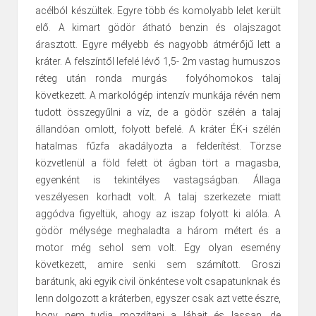
acélból készültek. Egyre több és komolyabb lelet került
elő. A kimart gödör átható benzin és olajszagot
árasztott. Egyre mélyebb és nagyobb átmérőjű lett a
kráter. A felszíntől lefelé lévő 1,5- 2m vastag humuszos
réteg után ronda murgás folyóhomokos talaj
következett. A markológép intenzív munkája révén nem
tudott összegyűlni a víz, de a gödör szélén a talaj
állandóan omlott, folyott befelé. A kráter ÉK-i szélén
hatalmas fűzfa akadályozta a felderítést. Törzse
közvetlenül a föld felett öt ágban tört a magasba,
egyenként is tekintélyes vastagságban. Állaga
veszélyesen korhadt volt. A talaj szerkezete miatt
aggódva figyeltük, ahogy az iszap folyott ki alóla. A
gödör mélysége meghaladta a három métert és a
motor még sehol sem volt. Egy olyan esemény
következett, amire senki sem számított. Groszi
barátunk, aki egyik civil önkéntese volt csapatunknak és
lenn dolgozott a kráterben, egyszer csak azt vette észre,
hogy nem tudja mozdítani a lábait és lassan, de