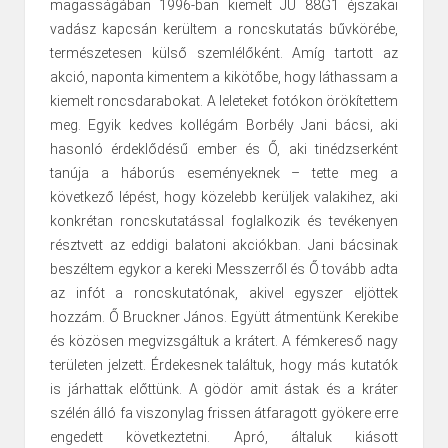
magasságában 1996-ban kiemelt JU 88G1 éjszakai
vadász kapcsán kerültem a roncskutatás bűvkörébe,
természetesen külső szemlélőként. Amíg tartott az
akció, naponta kimentem a kikötőbe, hogy láthassam a
kiemelt roncsdarabokat. A leleteket fotókon örökítettem
meg. Egyik kedves kollégám Borbély Jani bácsi, aki
hasonló érdeklődésű ember és Ő, aki tinédzserként
tanúja a háborús eseményeknek – tette meg a
következő lépést, hogy közelebb kerüljek valakihez, aki
konkrétan roncskutatással foglalkozik és tevékenyen
résztvett az eddigi balatoni akciókban. Jani bácsinak
beszéltem egykor a kereki Messzerről és Ő tovább adta
az infót a roncskutatónak, akivel egyszer eljöttek
hozzám. Ő Bruckner János. Együtt átmentünk Kerekibe
és közösen megvizsgáltuk a krátert. A fémkereső nagy
területen jelzett. Érdekesnek találtuk, hogy más kutatók
is járhattak előttünk. A gödör amit ástak és a kráter
szélén álló fa viszonylag frissen átfaragott gyökere erre
engedett következtetni. Apró, általuk kiásott