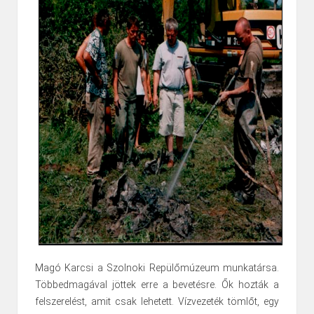
Magó Karcsi a Szolnoki Repülőmúzeum munkatársa.
Többedmagával jöttek erre a bevetésre. Ők hozták a
felszerelést, amit csak lehetett. Vízvezeték tömlőt, egy