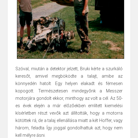
Szóval, miután a detektor jelzett, Bruki kérte a szurkáló
keresőt, amivel megböködte a talajt, amibe az
könnyedén hatolt. Egy helyen elakadt és fémesen
kopogott. Természetesen mindegyőnk a Messzer
motorjára gondolt ekkor, minthogy az volt a cél. Az 50-
es évek elején a már előzőekben említett kiemelési
kísérletben részt vevők azt állították, hogy a motorra
kötöttek rá, de a talaj ellenállása miatt a két Hoffer, vagy
három, feladta. Így joggal gondolhattuk azt, hogy nem
kell mélyre ásni.