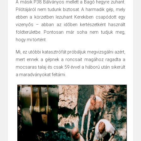
A másik P38 Bálványos mellett a Bagó hegyre zuhant.
Pilótájáról nem tudunk biztosat. A harmadik gép, mely
ebben a körzetben lezuhant Kerekiben csapódott egy
vizenyős – abban az időben kertészetként használt
földterületbe. Pontosan már soha nem tudjuk meg,
hogy mi történt.
Mi, ez utóbbi katasztrófát próbáljuk megvizsgálni azért,
mert ennek a gépnek a roncsait magához ragadta a
mocsaras talaj és csak 59 évvel a háború után sikerült
a maradványokat feltárni.