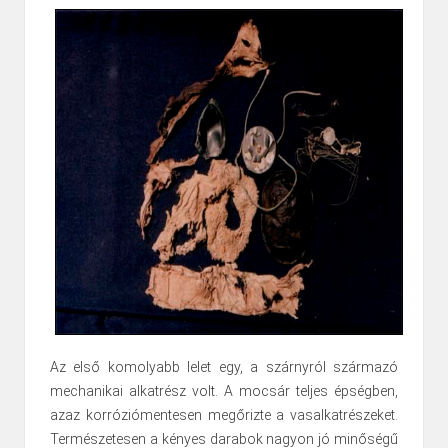
Az első komolyabb lelet egy, a szárnyról származó
mechanikai alkatrész volt. A mocsár teljes épségben,
azaz korróziómentesen megőrizte a vasalkatrészeket.
Természetesen a kényes darabok nagyon jó minőségű