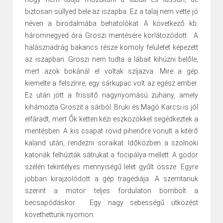
biztosan süllyed bele az iszapba. Ez a talaj nem vette jó
néven a birodalmába behatolókat. A következő kb.
háromnegyed óra Groszi mentésére korlátozódott. A
halásznadrág bakancs része komoly felületet képezett
az iszapban. Groszi nem tudta a lábait kihúzni belőle,
mert azok bokánál el voltak szíjazva. Mire a gép
kiemelte a felszínre, egy sárkupac volt az egész ember.
Ez után jött a frissítő nagynyomású zuhany, amely
kihámozta Groszit a sárból. Bruki és Magó Karcsi is jól
elfáradt, mert Ők ketten kézi eszközökkel segédkeztek a
mentésben. A kis csapat rövid pihenőre vonult a kitérő
kaland után, rendezni soraikat. Időközben a szolnoki
katonák felhúzták sátrukat a focipálya mellett. A gödör
szélén tekintélyes mennyiségű lelet gyűlt össze. Egyre
jobban kirajzolódott a gép tragédiája. A szemtanuk
szerint a motor teljes fordulaton bömbölt a
becsapódáskor. Egy nagy sebességű ütközést
követhettünk nyomon.