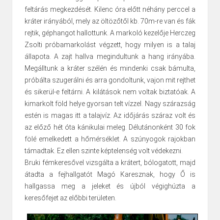
feltárás megkezdését. Kilenc óra előtt néhány perccel a
kráter irányából, mely az öltözőtől kb. 70m-re van és fák
rejtik, géphangot hallottunk. A markoló kezelője Herczeg
Zsolti próbamarkolást végzett, hogy milyen is a talaj
állapota. A zajt hallva megindultunk a hang irányába.
Megálltunk a kráter szélén és mindenki csak bámulta,
próbálta szugerálni és arra gondoltunk, vajon mit rejthet
és sikerül-e feltárni. A kilátások nem voltak biztatóak. A
kimarkolt föld helye gyorsan telt vízzel. Nagy szárazság
estén is magas itt a talajvíz. Az időjárás száraz volt és
az előző hét óta kánikulai meleg. Délutánonként 30 fok
fölé emelkedett a hőmérséklet. A szúnyogok rajokban
támadtak. Ez ellen szinte képtelenség volt védekezni.
Bruki fémkeresővel vizsgálta a krátert, bólogatott, majd
átadta a fejhallgatót Magó Karesznak, hogy Ő is
hallgassa meg a jeleket és újból végighúzta a
keresőfejet az előbbi területen.