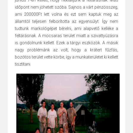
időpont nem jöhetett szóba. Sajnos a várt pénzösszeg,
ami 200000Ft lett volna és ezt sem kaptuk meg az
államtól teljesen felborította az egyensúlyt. Így nem
tudtunk markológépet bérelni, ami alapvető kelléke a
feltárásnak. A mocsaras terület miatt a szivattyúzásra
is gondolnunk kellett. Ezek a tárgyi eszközök. A másik
nagy problémánk az volt, hogy a krátert fűzfás,
bozótos terület vette körbe, így a munkaterületet ki kellett
tisztítani.