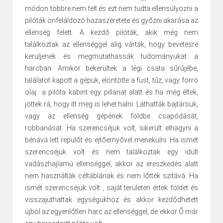
módon többre nem telt és ezt nem tudta ellensúlyozni a
pilóták önfeláldozó hazaszeretete és győzni akarása az
ellenség felett. A kezdő pilóták, akik még nem
találkoztak az ellenséggel alig várták, hogy bevetésre
kerüljenek és megmutathassák tudományukat a
harcban. Amikor bekerültek a légi csata sűrűjébe,
találatot kapott a gépük, elöntötte a füst, tűz, vagy forró
olaj a pilóta kabint egy pillanat alatt és ha még éltek,
jöttek rá, hogy itt meg is lehet halni. Láthatták bajtársuk,
vagy az ellenség gépének földbe csapódását,
robbanását. Ha szerencséjük volt, sikerült elhagyni a
bénává lett repülőt és ejtőernyővel menekülni. Ha ismét
szerencséjük volt és nem találkoztak egy idült
vadászhajlamú ellenséggel, akkor az ereszkedés alatt
nem használták céltáblának és nem lőtték szitává. Ha
ismét szerencséjük volt , saját területen értek földet és
visszajuthattak egységükhöz és akkor kezdődhetett
újból az egyenlőtlen harc az ellenséggel, de ekkor Ő már