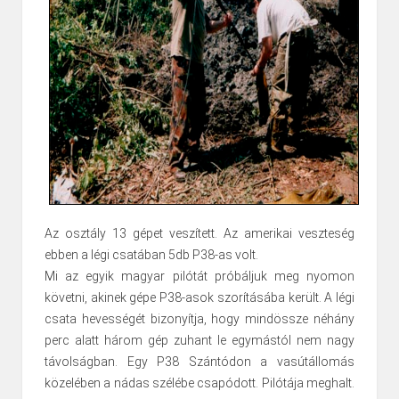
Az osztály 13 gépet veszített. Az amerikai veszteség
ebben a légi csatában 5db P38-as volt.
Mi az egyik magyar pilótát próbáljuk meg nyomon
követni, akinek gépe P38-asok szorításába került. A légi
csata hevességét bizonyítja, hogy mindössze néhány
perc alatt három gép zuhant le egymástól nem nagy
távolságban. Egy P38 Szántódon a vasútállomás
közelében a nádas szélébe csapódott. Pilótája meghalt.