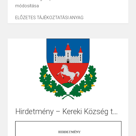
módosítása
ELŐZETES TÁJÉKOZTATÁSI ANYAG
Tisztelt Érdeklődő!
A tájékoztató anyagot az alábbi hivatkozásról töltheti le
illetve tekintheti meg.
Hirdetmény – Kereki Község településrendezési eszközeinek 5. számú módosítása