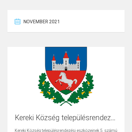
NOVEMBER 2021
Kereki Község településrendezési eszközeinek 5. számú módosítása – ELŐZETES TÁJÉKOZTATÁSI ANYAG
Kereki Község településrendezési eszközeinek 5. számú