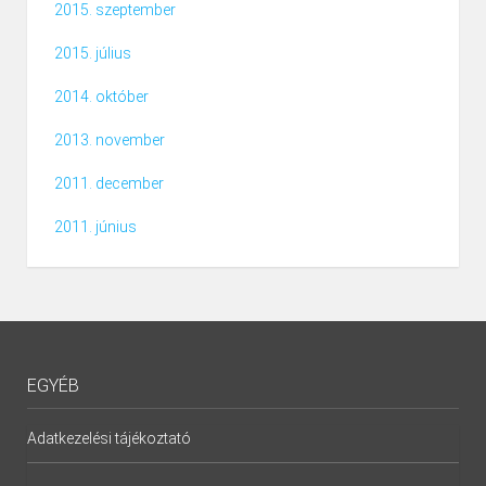
2015. szeptember
2015. július
2014. október
2013. november
2011. december
2011. június
EGYÉB
Adatkezelési tájékoztató