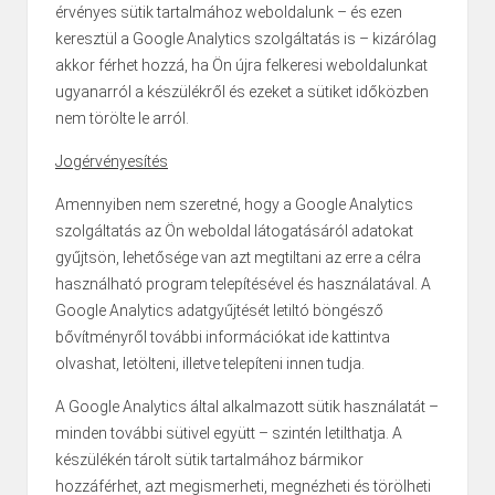
érvényes sütik tartalmához weboldalunk – és ezen
keresztül a Google Analytics szolgáltatás is – kizárólag
akkor férhet hozzá, ha Ön újra felkeresi weboldalunkat
ugyanarról a készülékről és ezeket a sütiket időközben
nem törölte le arról.
Jogérvényesítés
Amennyiben nem szeretné, hogy a Google Analytics
szolgáltatás az Ön weboldal látogatásáról adatokat
gyűjtsön, lehetősége van azt megtiltani az erre a célra
használható program telepítésével és használatával. A
Google Analytics adatgyűjtését letiltó böngésző
bővítményről további információkat
ide kattintva
olvashat, letölteni, illetve telepíteni
innen
tudja.
A Google Analytics által alkalmazott sütik használatát –
minden további sütivel együtt – szintén letilthatja. A
készülékén tárolt sütik tartalmához bármikor
hozzáférhet, azt megismerheti, megnézheti és törölheti