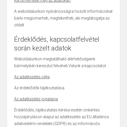
Kik ismerhetik meg az adatokat?
A weboldalunkon nyilvánosságra hozott információkat
bárki megismerheti, megtekintheti, aki meglátogatja az
oldalt.
Érdeklődés, kapcsolatfelvétel
során kezelt adatok
Weboldalunkon megtalálható elérhetőségeink
bármelyikén keresztül felveheti Velünk a kapcsolatot.
Az adatkezelés célja
Az érdeklődők tájékoztatása.
Az adatkezelés jogalapja
Érdeklődés, tájékoztatás kérése esetén önkéntes
hozzájáruláson alapul az adatkezelés az EU általános
adatvédelmi rendelete (GDPR) és az információs