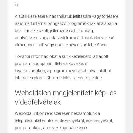
is.
A sütik kezelésére, használatuk letiltására vagy törlésére
az ismert internet böngésző programoknak általában a
beállításaik között, jellemzően a biztonság,
adatvédelem vagy adatvédelmi beállítások elnevezésű
almenüben, süti vagy cookie néven van lehetősége.
További információkat a sütik kezeléséről az adott
program súgójában, illetve a következő
hivatkozásokon, a program nevére kattintva találhat:
Internet Explorer
,
Chrome
,
Mozilla Firefox
,
Edge
.
Weboldalon megjelenített kép- és
videófelvételek
Weboldalunkon rendszeresen beszámolunk a
településünket érintő rendezvényekről, eseményekről,
programokról, amelyek kapcsán kép és