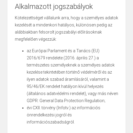
Alkalmazott jogszabályok
Kötelezettséget vállalunk arra, hogy a személyes adatok
kezelését a mindenkori hatályos, különösen pedig az
alábbiakban felsorolt jogszabályi előírásoknak
megfelelően végezzük:
az Európai Parlament és a Tanács (EU)
2016/679 rendelete (2016. április 27.) a
természetes személyeknek a személyes adatok
kezelése tekintetében történő védelméről és az
ilyen adatok szabad áramlásáról, valamint a
95/46/EK rendelet hatályon kívül helyezés
(általános adatvédelmi rendelet), vagy más néven
GDPR: General Data Protection Regulation;
évi CXII. törvény (Infotv.) az információs
önrendelkezési jogról és
információszabadságról
.