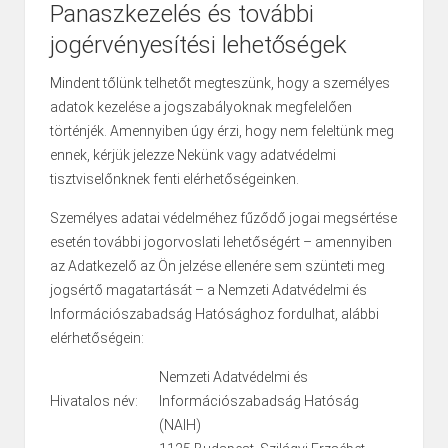
Panaszkezelés és további
jogérvényesítési lehetőségek
Mindent tőlünk telhetőt megteszünk, hogy a személyes
adatok kezelése a jogszabályoknak megfelelően
történjék. Amennyiben úgy érzi, hogy nem feleltünk meg
ennek, kérjük jelezze Nekünk vagy adatvédelmi
tisztviselőnknek fenti elérhetőségeinken.
Személyes adatai védelméhez fűződő jogai megsértése
esetén további jogorvoslati lehetőségért – amennyiben
az Adatkezelő az Ön jelzése ellenére sem szünteti meg
jogsértő magatartását – a
Nemzeti Adatvédelmi és
Információszabadság Hatósághoz
fordulhat, alábbi
elérhetőségein:
Nemzeti Adatvédelmi és
Hivatalos név:
Információszabadság Hatóság
(NAIH)