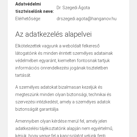
Adatvédelmi
Dr. Szegedi Ágota
tisztviselőnk neve:
Elérhetősége:
drszegedi.agota@hanganov.hu
Az adatkezelés alapelvei
Elkötelezettek vagyunk a weboldalt felkereső
látogatóink és minden érintett személyes adatainak
védelmében egyaránt, kiemelten fontosnak tartjuk
információs önrendelkezési jogának tiszteletben
tartását.
A személyes adatokat bizalmasan kezeljük és
megteszünk minden olyan biztonsági, technikai és
szervezési intézkedést, amely a személyes adatok
biztonságát garantálja.
Amennyiben olyan kérdése merül fel, amely jelen
adatkezelési tájékoztatónk alapján nem egyértelmű,
kérjük, hogy vegye fel a kapcsolatot velünk fenti