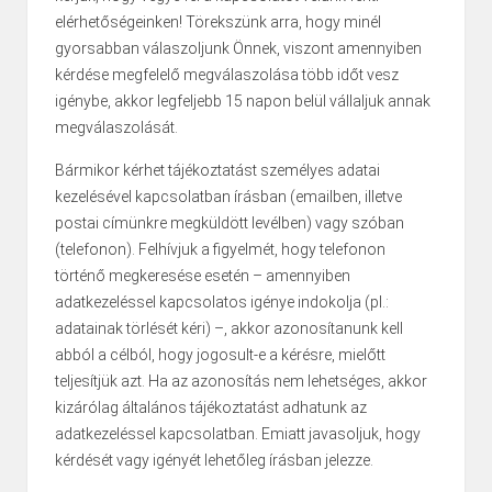
elérhetőségeinken! Törekszünk arra, hogy minél
gyorsabban válaszoljunk Önnek, viszont amennyiben
kérdése megfelelő megválaszolása több időt vesz
igénybe, akkor legfeljebb 15 napon belül vállaljuk annak
megválaszolását.
Bármikor kérhet tájékoztatást személyes adatai
kezelésével kapcsolatban írásban (emailben, illetve
postai címünkre megküldött levélben) vagy szóban
(telefonon). Felhívjuk a figyelmét, hogy telefonon
történő megkeresése esetén – amennyiben
adatkezeléssel kapcsolatos igénye indokolja (pl.:
adatainak törlését kéri) –, akkor azonosítanunk kell
abból a célból, hogy jogosult-e a kérésre, mielőtt
teljesítjük azt. Ha az azonosítás nem lehetséges, akkor
kizárólag általános tájékoztatást adhatunk az
adatkezeléssel kapcsolatban. Emiatt javasoljuk, hogy
kérdését vagy igényét lehetőleg írásban jelezze.