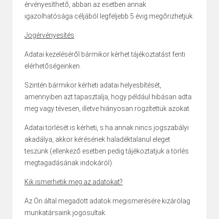
érvényesíthető, abban az esetben annak
igazolhatósága céljából legfeljebb 5 évig megőrizhetjük.
Jogérvényesítés
Adatai kezeléséről bármikor kérhet tájékoztatást fenti
elérhetőségeinken.
Szintén bármikor kérheti adatai helyesbítését,
amennyiben azt tapasztalja, hogy például hibásan adta
meg vagy tévesen, illetve hiányosan rögzítettük azokat.
Adatai törlését is kérheti, s ha annak nincs jogszabályi
akadálya, akkor kérésének haladéktalanul eleget
teszünk (ellenkező esetben pedig tájékoztatjuk a törlés
megtagadásának indokáról).
Kik ismerhetik meg az adatokat?
Az Ön által megadott adatok megismerésére kizárólag
munkatársaink jogosultak.