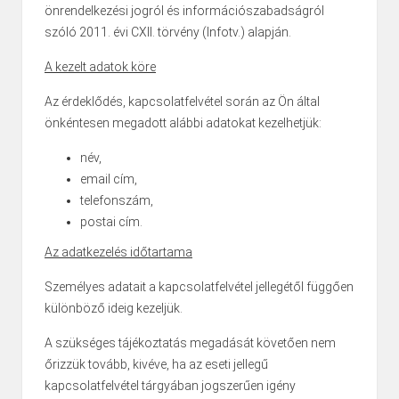
önrendelkezési jogról és információszabadságról
szóló 2011. évi CXII. törvény (Infotv.) alapján.
A kezelt adatok köre
Az érdeklődés, kapcsolatfelvétel során az Ön által
önkéntesen megadott alábbi adatokat kezelhetjük:
név,
email cím,
telefonszám,
postai cím.
Az adatkezelés időtartama
Személyes adatait a kapcsolatfelvétel jellegétől függően
különböző ideig kezeljük.
A szükséges tájékoztatás megadását követően nem
őrizzük tovább, kivéve, ha az eseti jellegű
kapcsolatfelvétel tárgyában jogszerűen igény