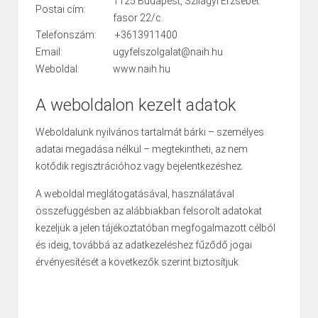
1125 Budapest, Szilágyi Erzsébet
Postai cím:
fasor 22/c.
Telefonszám:
+3613911400
Email:
ugyfelszolgalat@naih.hu
Weboldal:
www.naih.hu
A weboldalon kezelt adatok
Weboldalunk nyilvános tartalmát bárki – személyes
adatai megadása nélkül – megtekintheti, az nem
kötődik regisztrációhoz vagy bejelentkezéshez.
A weboldal meglátogatásával, használatával
összefüggésben az alábbiakban felsorolt adatokat
kezeljük a jelen tájékoztatóban megfogalmazott célból
és ideig, továbbá az adatkezeléshez fűződő jogai
érvényesítését a következők szerint biztosítjuk: