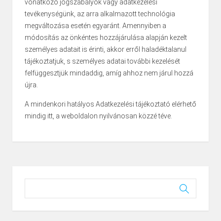
vonatkozó jogszabályok vagy adatkezelési
tevékenységünk, az arra alkalmazott technológia
megváltozása esetén egyaránt. Amennyiben a
módosítás az önkéntes hozzájárulása alapján kezelt
személyes adatait is érinti, akkor erről haladéktalanul
tájékoztatjuk, s személyes adatai további kezelését
felfüggesztjük mindaddig, amíg ahhoz nem járul hozzá
újra.
A mindenkori hatályos Adatkezelési tájékoztató elérhető
mindig itt, a weboldalon nyilvánosan közzé téve.