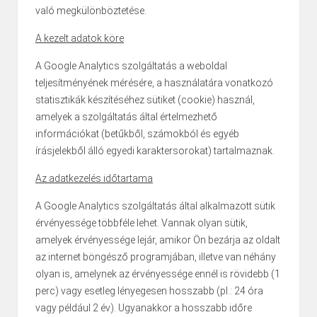
való megkülönböztetése.
A kezelt adatok köre
A Google Analytics szolgáltatás a weboldal
teljesítményének mérésére, a használatára vonatkozó
statisztikák készítéséhez sütiket (cookie) használ,
amelyek a szolgáltatás által értelmezhető
információkat (betűkből, számokból és egyéb
írásjelekből álló egyedi karaktersorokat) tartalmaznak.
Az adatkezelés időtartama
A Google Analytics szolgáltatás által alkalmazott sütik
érvényessége többféle lehet. Vannak olyan sütik,
amelyek érvényessége lejár, amikor Ön bezárja az oldalt
az internet böngésző programjában, illetve van néhány
olyan is, amelynek az érvényessége ennél is rövidebb (1
perc) vagy esetleg lényegesen hosszabb (pl.: 24 óra
vagy például 2 év). Ugyanakkor a hosszabb időre