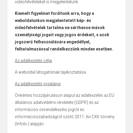
videofelvételeket is megjelentetünk.
Kiemelt figyelmet fordítunk arra, hogy a
weboldalunkon megjelentetett kép- és
videófelvételek tartalma ne sérthesse mások
személyiségi jogait vagy jogos érdekeit, s azok
jogszerű felhasználására engedéllyel,
felhatalmazással rendelkezzünk minden esetben.
Az adatkezelés célja
A weboldal látogatóinak tájékoztatása.
Az adatkezelés jogalapja
Önkéntes hozzájáruláson alapul az adatkezelés az EU
általános adatvédelmi rendelete (GDPR) és az
információs önrendelkezési jogról és
információszabadságról szóló 2011. évi CXII. törvény
(Infotv.) alapján.