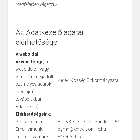
megfelelően végezzük.
Az Adatkezelő adatai,
elérhetősége
A weboldal
üzemeltetője,
a
weboldalon vagy
emailben megadott
Kereki Község Önkormányzata
személyes adatok
kezelője (a
továbbiakban:
Adatkezelő):
Elérhetőségeink:
Postai címünk:
8618 Kereki, Petőfi Sándor u. 64
Email címünk:
pgmh@kereki.t-online.hu
Telefonszámunk:
84/365-016