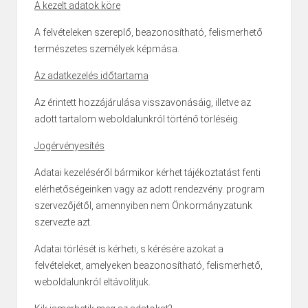
A kezelt adatok köre
A felvételeken szereplő, beazonosítható, felismerhető
természetes személyek képmása.
Az adatkezelés időtartama
Az érintett hozzájárulása visszavonásáig, illetve az
adott tartalom weboldalunkról történő törléséig.
Jogérvényesítés
Adatai kezeléséről bármikor kérhet tájékoztatást fenti
elérhetőségeinken vagy az adott rendezvény. program
szervezőjétől, amennyiben nem Önkormányzatunk
szervezte azt.
Adatai törlését is kérheti, s kérésére azokat a
felvételeket, amelyeken beazonosítható, felismerhető,
weboldalunkról eltávolítjuk.