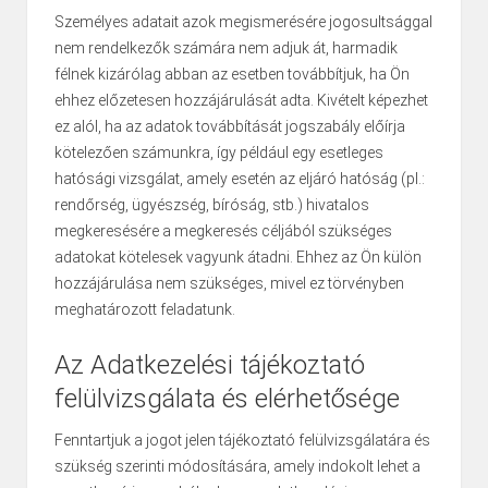
Személyes adatait azok megismerésére jogosultsággal
nem rendelkezők számára nem adjuk át, harmadik
félnek kizárólag abban az esetben továbbítjuk, ha Ön
ehhez előzetesen hozzájárulását adta. Kivételt képezhet
ez alól, ha az adatok továbbítását jogszabály előírja
kötelezően számunkra, így például egy esetleges
hatósági vizsgálat, amely esetén az eljáró hatóság (pl.:
rendőrség, ügyészség, bíróság, stb.) hivatalos
megkeresésére a megkeresés céljából szükséges
adatokat kötelesek vagyunk átadni. Ehhez az Ön külön
hozzájárulása nem szükséges, mivel ez törvényben
meghatározott feladatunk.
Az Adatkezelési tájékoztató
felülvizsgálata és elérhetősége
Fenntartjuk a jogot jelen tájékoztató felülvizsgálatára és
szükség szerinti módosítására, amely indokolt lehet a