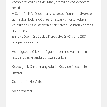
kompjárat észak és dél Magyarország közlekedését
segíti.
A Szántód Révtől déli irányba településünkön átvezető
út – a dombok, erdők festői látványt nyújtó völgye –
kereskedők és a Szlavónia felé felvonuló hadak fontos
útvonala volt.
Ennek védelmére épült a Kereki „Fejérkő” vár a 283 m
magas várdombon.
Vendégszerető lakosságunk örömmel vár minden
látogatót és kirándulót községünkben.
Községünk Önkormányzata és Képviselő testülete
nevében:
Csicsai László Viktor
polgármester