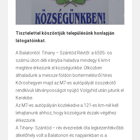
Tisztelettel köszöntjük településünk honlapján
látogatóinkat.
A Balatontól Tihany – Szántód Révtől a 6505- ös
számú úton déli irányba haladva mindegy 6 km-t
megtéve érkezünk el községünkbe. Útközben
áthaladunk a messze földön bortermelésről híres
Kőröshegyen majd az M7-es autópályát összekötő
rendkívüli látványosságot nyújtó Völgyhíd után jutunk el
Kerekibe.
Az M7-es autópályán közlekedve a 121-es km-nél kell
lehajtanunk ahhoz, hogy községünk északi végéhez
érkezzünk.
A Tihany- Szántód – rév évezredek óta legkézenfekvőbb
átkelőhely volt a Balatonon és napjainkban is a