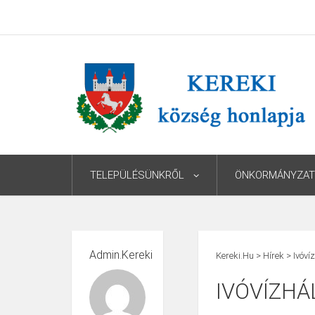
TELEPÜLÉSÜNKRŐL
ÖNKORMÁNYZAT
Admin.kereki
Kereki.hu
>
Hírek
>
Ivóví
IVÓVÍZHÁ