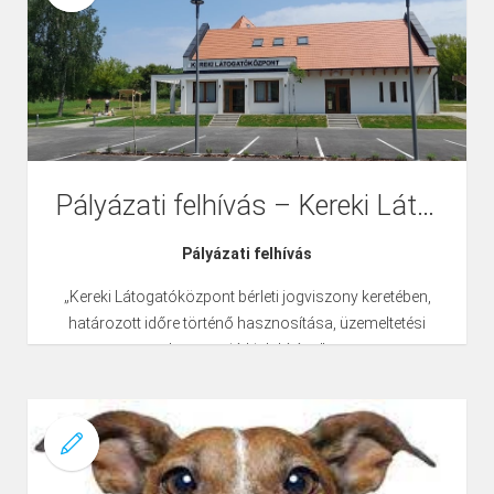
Pályázati felhívás – Kereki Látogatóközpont
Pályázati felhívás
„Kereki Látogatóközpont bérleti jogviszony keretében,
határozott időre történő hasznosítása, üzemeltetési
koncepció kialakítása”
tárgyú nyílt, tárgyalásos vagyonhasznosítási
pályázathoz
Pályázati felhívás: