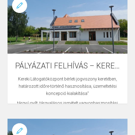
PÁLYÁZATI FELHÍVÁS – KEREKI LÁTOGATÓKÖZPONT
Kereki Látogatóközpont bérleti jogviszony keretében,
határozott időre-történő hasznosítása, üzemeltetési
koncepció kialakítása”
tárgyú nyílt, tárgyalásos ismételt vagyonhasznosítási
pályázathoz
Pályázati felhívás: