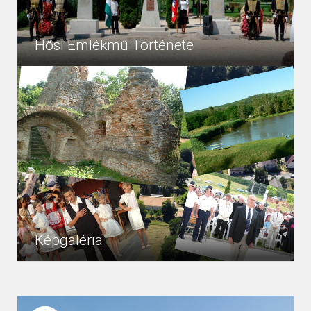
Hősi Emlékmű Története
A Balaton légterében 1944. június. 16-án a délelőtti
0
Hírek
órákban olaszországi repülőterekről több mint 800
amerikai bombázó és vadászrepülő gyülekezett
különböző...
Képgaléria
4
Hírek