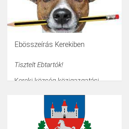
Ebösszeírás Kerekiben
Tisztelt Ebtartók!
Kereki község közigazgatási
területén az állatok védelméről és
kíméletéről szóló 1998. évi
XXVIII. tv. 42/B. §-a alapján az
önkormányzat ebrendészeti
feladatainak elvégzése