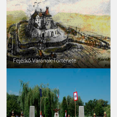
Tisztelettel köszöntjük településünk honlapján
19453
Hírek
látogatóinkat. A Balatontól Tihany – Szántód Révtől a
6505- ös számú úton déli irányba haladva mindegy...
Fejérkő Várának Története
Kereki község délnyugati végénél a Levelesi erdő északi,
0
Hírek
meredek oldalából kiugró 283 m magas, löszös,
agyagos dombfokán kis vár romjait...