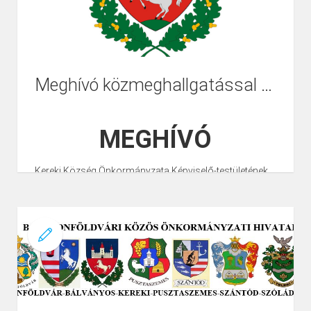
érdekében
2024. április 1. – 2024. április 30. között az ebek
összeírására kerül sor.
Meghívó közmeghallgatással egybekötött testületi ülésre
Az összeírás során az ebtartók
önbevallásos
rendszerben kötelesek ebenként egy
, a fenti
jogszabályban meghatározott adattartalmú
MEGHÍVÓ
adatlapot kitölteni és azokat az önkormányzat
rendelkezésére bocsátani.
Kereki Község Önkormányzata Képviselő-testületének
Kereki Község Önkormányzata nem tervezi az eb-
2024. február 27. -én (kedden) 18.00 órakor
tartandó
rendészeti hozzájárulás bevezetését, az összeírás
közmeghallgatással egybekötött testületi ülésére
célja kizárólag a törvényi előírásnak való
ezúton tisztelettel meghívom.
megfelelés.
Az ülés helye:
Közösségi Ház, 8618 Kereki, Petőfi S. u.
A felhívás melléklete egy db adatlap, amennyiben nem
64.
elegendő, a nyomtatvány személyesen
kérhető
Kereki
Község Önkormányzatánál, vagy letölthető a
Napirendi javaslat:
https://kereki.hu oldalról.