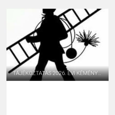
TÁJÉKOZTATÁS 2026. ÉVI KÉMÉNYSEPRŐ-IPARI TÁRSASHÁZI SORMUNKA ÜTEMTERVRŐL
TÁJÉKOZTATÁS 2026. ÉVI KÉMÉNYSEPRŐ-IPARI
636
Hirdetmények
TÁRSASHÁZI SORMUNKA ÜTEMTERVRŐL
Tájékoztatjuk a Tisztelt Lakosságot, hogy a 2026. évi
kéményseprő-ipari társasházi sormunkákat Kerekiben
2026....