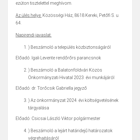
ezúton tisztelettel meghívom.
Az ülés helye:
Közösségi Ház, 8618 Kereki, Petőfi S. u.
64.
Napirendi javaslat:
) Beszámoló a település közbiztonságáról
Előadó: Igali Levente rendőrőrs parancsnok
) Beszámoló a Balatonföldvári Közös
Önkormányzati Hivatal 2023. évi munkájáról
Előadó: dr. Törőcsik Gabriella jegyző
) Az önkormányzat 2024. évi költségvetésének
tárgyalása
Előadó: Csicsai László Viktor polgármester
) Beszámoló a lejárt határidejű határozatok
végrehajtásáról