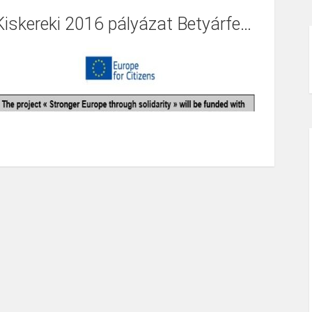
ezeléséhez, állapotjavításához, karbantartásához
Kiskereki 2016 pályázat Betyárfesztivál
zükséges erő- és munkagépek
eszerzése.
 felhívás kódszáma: VP6-7.2.1-7.4.1.2-16
 projekt címe: Útkarbantartáshoz szükséges eszközpark
ejlesztése
 szerződött támogatás összege: 11 399 290 Ft
 projekt összköltsége: 13 410 932 Ft
 támogatás mértéke: 85%
 projekt tervezett befejezési dátuma: 2018.12.31.
 projekt azonosító száma: 1826640540
 projekt tartalmának bemutatása:
 projekt célja hogy a pályázatban részt vevő települések
gyütt működve a betervezett
épekkel az év minden időszakában az útjaikat karban tudják
artani.
 projekt részletes bemutatása:
 pályázatot 4 önkormányzat konzorciumban valósítja