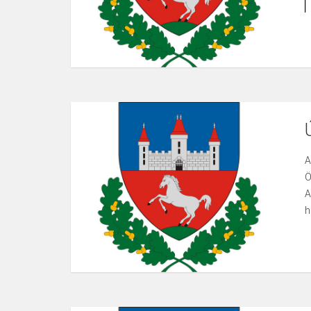
A
Ö
A
h
A
h
A
i
s
f