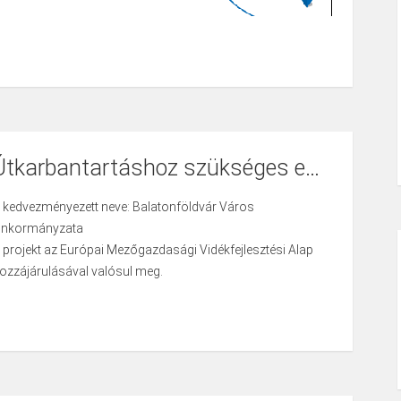
Útkarbantartáshoz szükséges eszközpark fejlesztése
 kedvezményezett neve: Balatonföldvár Város
nkormányzata
 projekt az Európai Mezőgazdasági Vidékfejlesztési Alap
ozzájárulásával valósul meg.
 Bizottság EMVA-ra vonatkozó internetes oldala:
ttps://ec.europa.eu/agriculture/
 pályázati felhívás neve: A vidéki térségek kisméretű
nfrastruktúrájának és alapvető
zolgáltatásainak fejlesztésére Külterületi helyi közutak
ejlesztése, önkormányzati utak