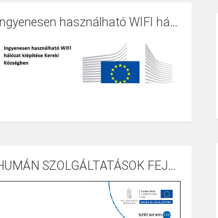
Ingyenesen használható WIFI hálózat kiépítése Kereki Községben
HUMÁN SZOLGÁLTATÁSOK FEJLESZTÉSE TÉRSÉGI SZEMLÉLETBEN BALATONFÖLDVÁR ÉS TÉRSÉGBEN