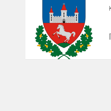
k
s
b
A
A
f
A
A
A
A
A
A
A
e
g
t
A
A