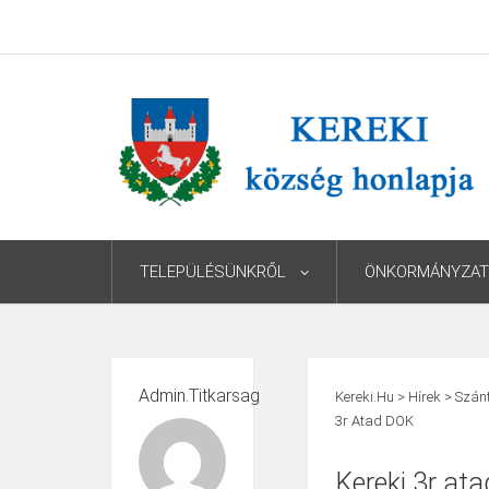
TELEPÜLÉSÜNKRŐL
ÖNKORMÁNYZAT
Admin.titkarsag
Kereki.hu
>
Hírek
>
Szánt
3r Atad DOK
Kereki 3r at