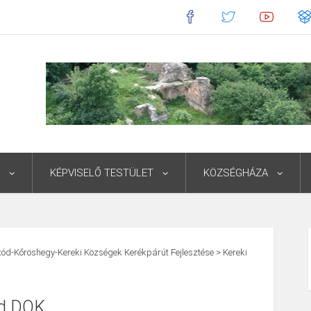
KÉPVISELŐ TESTÜLET
KÖZSÉGHÁZA
ód-Kőröshegy-Kereki Községek Kerékpárút Fejlesztése
>
Kereki
ad DOK