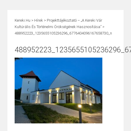
Kereki.hu
>
Hírek
>
Projekttájékoztató – „A Kereki Vár
Kultúrális És Történelmi Örökségének Hasznosítása”
>
488952223_1235655105236296_6776404096167658730_n
488952223_1235655105236296_6