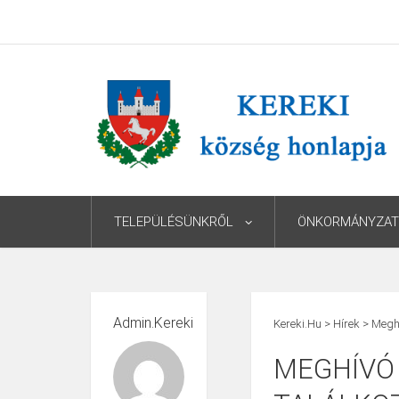
TELEPÜLÉSÜNKRŐL
ÖNKORMÁNYZAT
Admin.kereki
Kereki.hu
>
Hírek
>
Meghí
MEGHÍVÓ