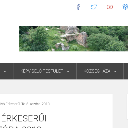
KÉPVISELŐ TESTÜLET
KÖZSÉGHÁZA
vó Érkeserűi Találkozóra 2018
 ÉRKESERŰI