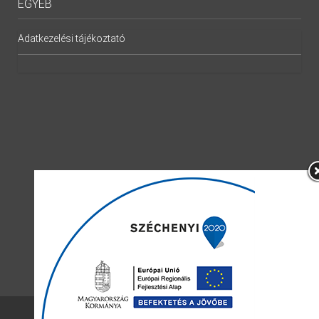
EGYÉB
Adatkezelési tájékoztató
Minden jog fenntartva © 2019.
kereki.hu