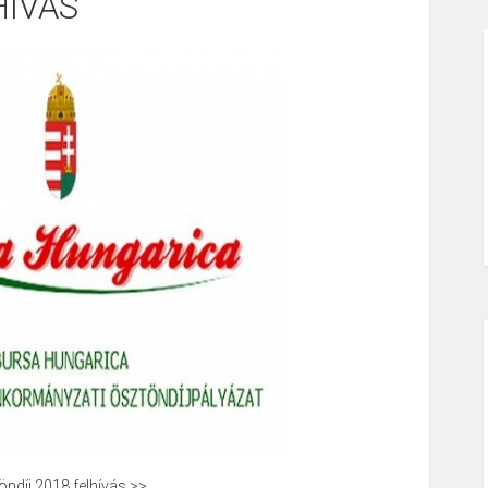
HÍVÁS
ndíj 2018 felhívás >>