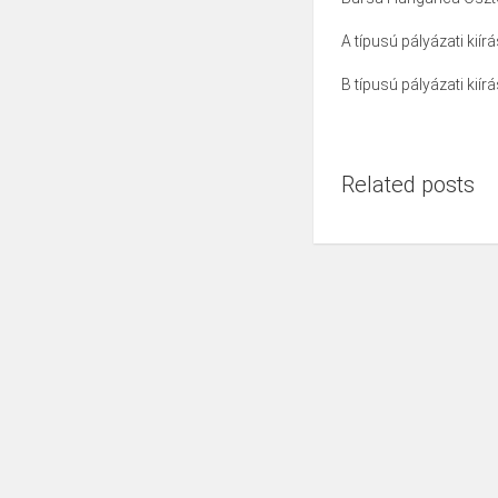
A típusú pályázati kiír
B típusú pályázati kiír
Related posts