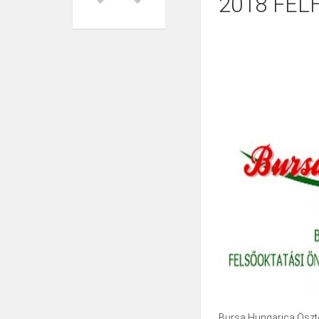
2018 FEL
Bursa Hungarica Ösztö