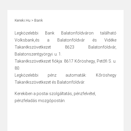
Kereki.hu
>
Bank
Legközelebbi Bank Balatonföldváron található
Volksbank,és a Balatonföldvár és Vidéke
Takarékszövetkezet 8623 Balatonföldvár,
Balatonszentgyörgyi. u. 1.
Takarékszövetkezet fiókja: 8617 Kőröshegy, Petőfi S. u.
80.
Legközelebbi pénz automaták: Kőröshegy
Takarékszövetkezet és Balatonföldvár.
Kerekiben a postai szolgáltatás, pénzfelvétel,
pénzfeladás mozgópostán.