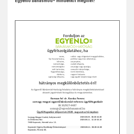
Egyenlő bánásmód– mindenkit megillet!