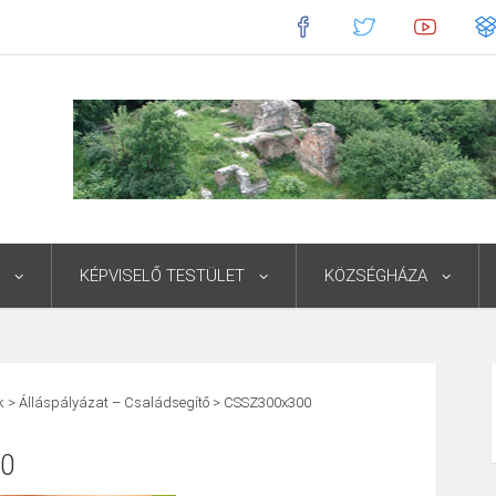
KÉPVISELŐ TESTÜLET
KÖZSÉGHÁZA
k
>
Álláspályázat – Családsegítő
>
CSSZ300x300
0