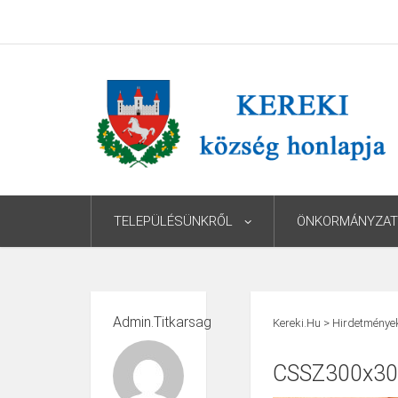
TELEPÜLÉSÜNKRŐL
ÖNKORMÁNYZAT
Admin.titkarsag
Kereki.hu
>
Hirdetménye
CSSZ300x30