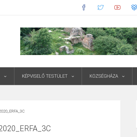
KÉPVISELŐ TESTÜLET
KÖZSÉGHÁZA
_2020_ERFA_3C
_2020_ERFA_3C