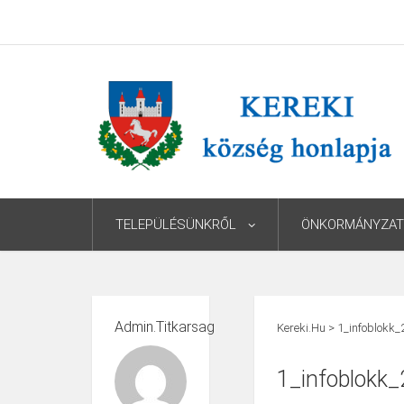
TELEPÜLÉSÜNKRŐL
ÖNKORMÁNYZAT
Admin.titkarsag
Kereki.hu
>
1_infoblokk
1_infoblokk