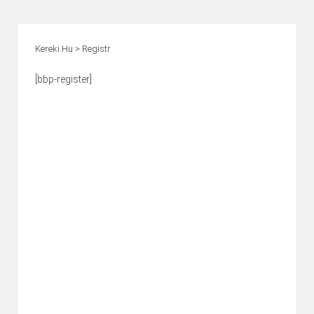
Kereki.hu
>
Registr
[bbp-register]